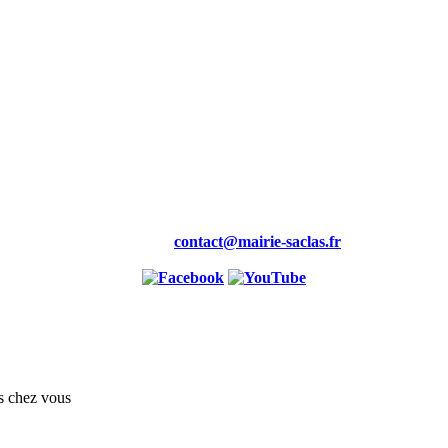
Mairie,
19 rue de la Maire
91690 saclas
Tél : 01.69.58.88.00
Fax : 01.60.80.99.46
Courriel :
contact@mairie-saclas.fr
s chez vous