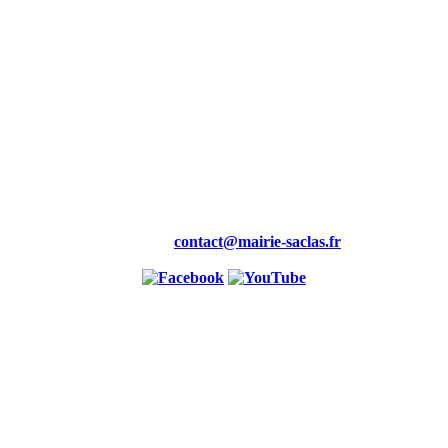
Mairie,
19 rue de la Maire
91690 saclas
Tél : 01.69.58.88.00
Fax : 01.60.80.99.46
Courriel :
contact@mairie-saclas.fr