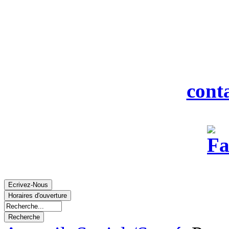
916
Tél : 0
Fax : 0
Courriel :
cont