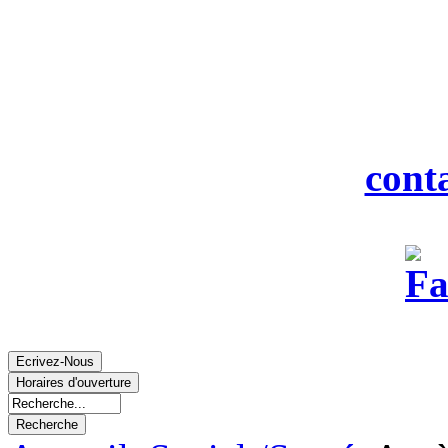
916
Tél : 0
Fax : 0
Courriel :
cont