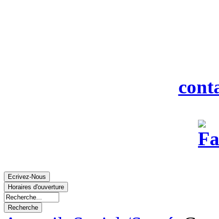
916
Tél : 0
Fax : 0
Courriel :
cont