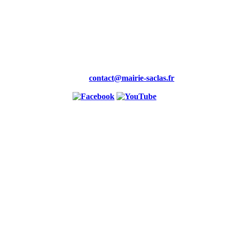
Mairie,
19 rue de la Maire
91690 saclas
Tél : 01.69.58.88.00
Fax : 01.60.80.99.46
Courriel :
contact@mairie-saclas.fr