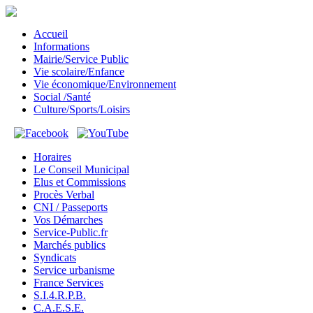
Accueil
Informations
Mairie/Service Public
Vie scolaire/Enfance
Vie économique/Environnement
Social /Santé
Culture/Sports/Loisirs
Horaires
Le Conseil Municipal
Elus et Commissions
Procès Verbal
CNI / Passeports
Vos Démarches
Service-Public.fr
Marchés publics
Syndicats
Service urbanisme
France Services
S.I.4.R.P.B.
C.A.E.S.E.