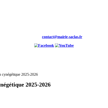
Mairie,
19 rue de la Maire
91690 saclas
Tél : 01.69.58.88.00
Fax : 01.60.80.99.46
Courriel :
contact@mairie-saclas.fr
son cynégétique 2025-2026
cynégétique 2025-2026