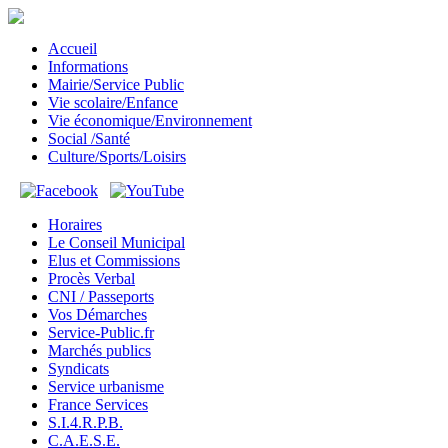
Accueil
Informations
Mairie/Service Public
Vie scolaire/Enfance
Vie économique/Environnement
Social /Santé
Culture/Sports/Loisirs
Horaires
Le Conseil Municipal
Elus et Commissions
Procès Verbal
CNI / Passeports
Vos Démarches
Service-Public.fr
Marchés publics
Syndicats
Service urbanisme
France Services
S.I.4.R.P.B.
C.A.E.S.E.