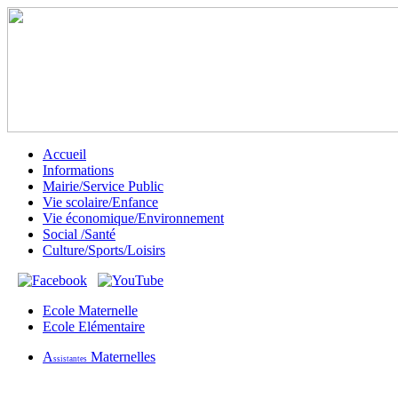
Accueil
Informations
Mairie/Service Public
Vie scolaire/Enfance
Vie économique/Environnement
Social /Santé
Culture/Sports/Loisirs
Ecole Maternelle
Ecole Elémentaire
A
Maternelles
ssistantes