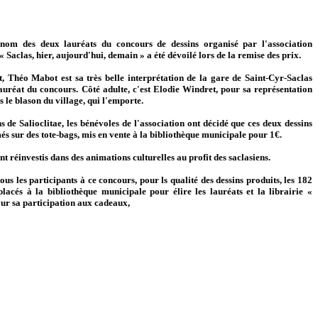
nom des deux lauréats du concours de dessins organisé par l'association
 « Saclas, hier, aujourd'hui, demain » a été dévoilé lors de la remise des prix.
t, Théo Mabot est sa très belle interprétation de la gare de Saint-Cyr-Saclas
 lauréat du concours. Côté adulte, c'est Elodie Windret, pour sa représentation
 le blason du village, qui l'emporte.
ns de Salioclitae, les bénévoles de l'association ont décidé que ces deux dessins
és sur des tote-bags, mis en vente à la bibliothèque municipale pour 1€.
t réinvestis dans des animations culturelles au profit des saclasiens.
us les participants à ce concours, pour ls qualité des dessins produits, les 182
placés à la bibliothèque municipale pour élire les lauréats et la librairie «
our sa participation aux cadeaux,