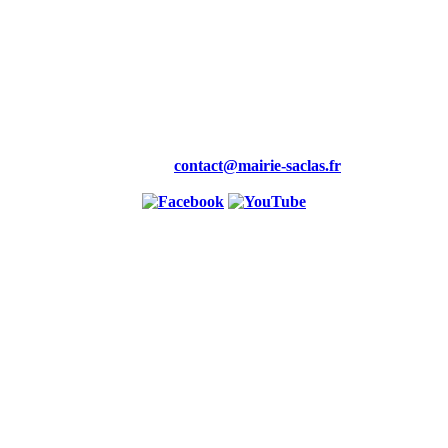
Mairie,
19 rue de la Maire
91690 saclas
Tél : 01.69.58.88.00
Fax : 01.60.80.99.46
Courriel :
contact@mairie-saclas.fr