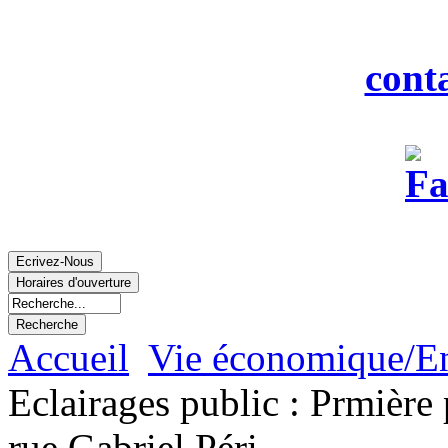
Fax : 0
Courriel :
cont
Accueil
Vie économique/E
Eclairages public : Prmière 
rue Gabriel Péri