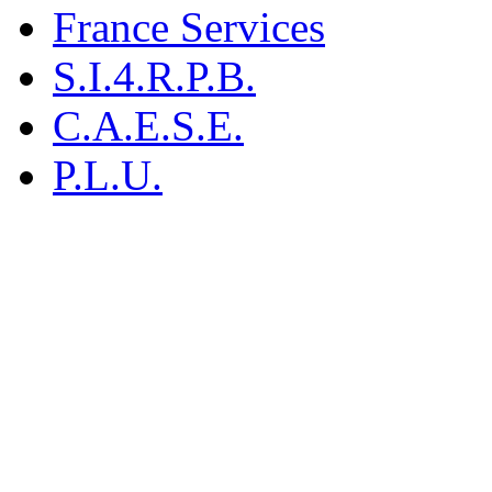
France Services
S.I.4.R.P.B.
C.A.E.S.E.
P.L.U.
M
19 rue
916
Tél : 0
Fax : 0