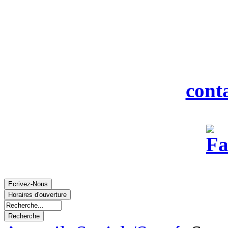
916
Tél : 0
Fax : 0
Courriel :
cont