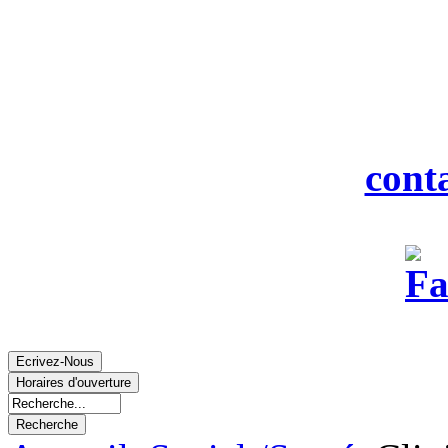
916
Tél : 0
Fax : 0
Courriel :
cont