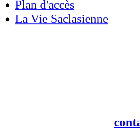
Plan d'accès
La Vie Saclasienne
M
19 rue
916
Tél : 0
Fax : 0
Courriel :
cont